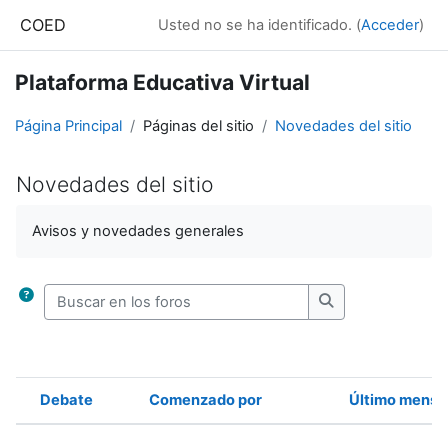
Salta al contenido principal
COED
Usted no se ha identificado. (
Acceder
)
Plataforma Educativa Virtual
Página Principal
Páginas del sitio
Novedades del sitio
Novedades del sitio
Requisitos de finalización
Avisos y novedades generales
Buscar en los foros
Buscar en los for
Debate
Comenzado por
Último mensa
Estado
Mostrando 1 de 1 discusiones